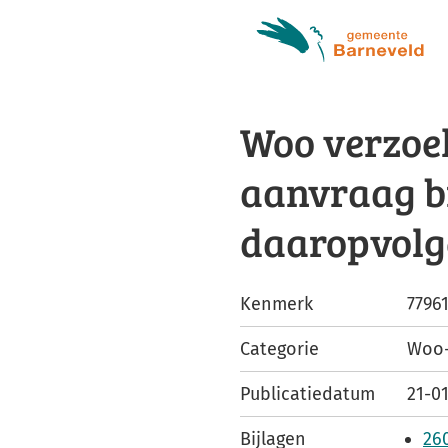
Woo verzoek
aanvraag b
daaropvolg
Kenmerk
7796
Categorie
Woo-
Publicatiedatum
21-0
Bijlagen
26