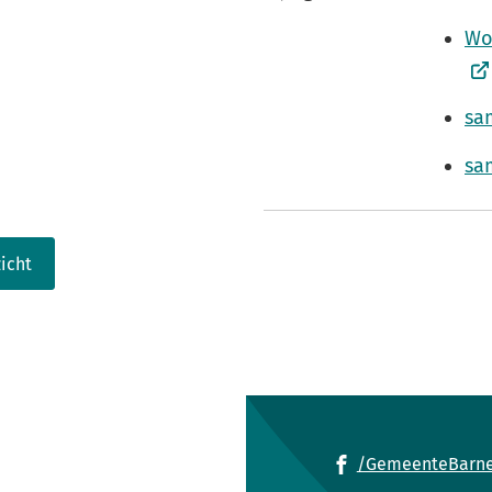
Wo
sa
sa
icht
/GemeenteBarne