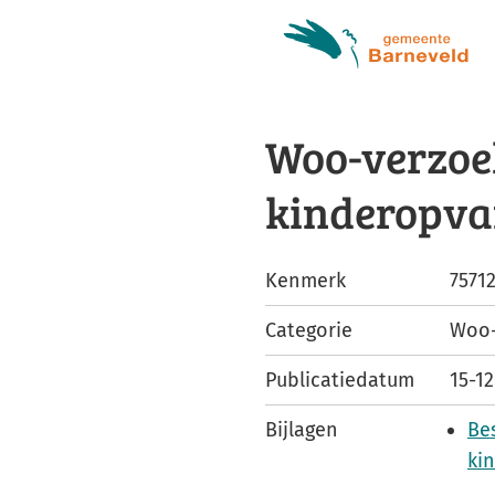
Woo-verzoe
kinderopv
Kenmerk
7571
Categorie
Woo-
Publicatiedatum
15-1
Bijlagen
Be
ki