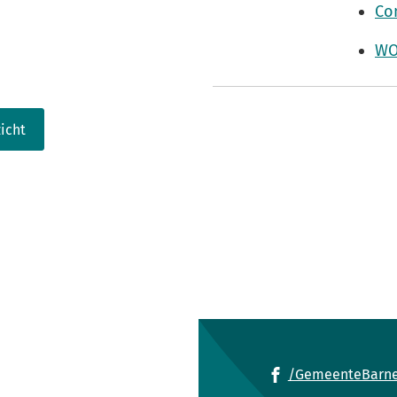
Co
WO
icht
/GemeenteBarne