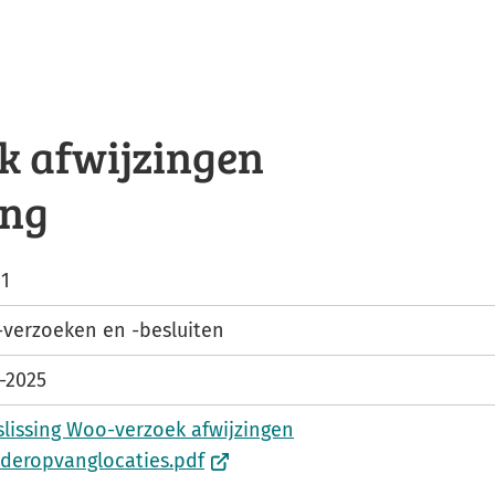
k afwijzingen
ang
21
verzoeken en -besluiten
2-2025
slissing Woo-verzoek afwijzingen
(
nderopvanglocaties.pdf
V