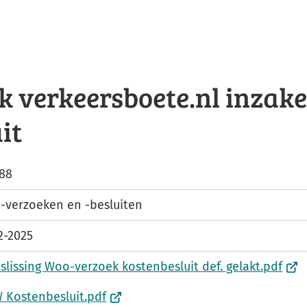
 verkeersboete.nl inzake
it
88
-verzoeken en -besluiten
2-2025
(
slissing Woo-verzoek kostenbesluit def. gelakt.pdf
V
(
 Kostenbesluit.pdf
e