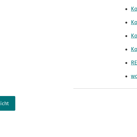
Ko
Ko
Ko
Ko
RE
wo
icht